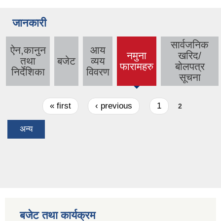
जानकारी
सार्वजनिक
ऐन,कानुन
आय
नमुना
खरिद/
तथा
बजेट
व्यय
(active
फारामहरु
बोलपत्र
निर्देशिका
विवरण
tab)
सूचना
Pages
« first
‹ previous
1
2
अन्य
बजेट तथा कार्यक्रम