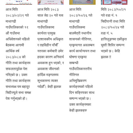
आज मिति
आज मिति २०८३
आज मिति
मिति २०८२/१०/२१
२०८३/०२/२९ गते
साल जेठ २० गते यस
२०८२/१०/२६ गते
गते वडा नं. १
माथागढी
माथागढी
माथागढी
चिदीपानी तथा मिति
गाउँपालिकाको १९
गाउँपालिकामा
गाउँपालिकमा
२०८२/१०/२४ गते
औं गाउँसभा
कार्यरत प्रमुख
बालमैत्री स्थानीय
वडा नं. ५
अधिवेशनको पहिलो
प्रशासकीय अधिकृत
शासनको नीतिगत,
हात्तिलुङ्गमा एकीकृत
बैठकमा आगामी
र तहविहीन पाँचौँ
प्रकृयागत अवलम्बन
घुम्ती शिविर सम्पन्न
आर्थिक वर्ष
स्तरका कर्मचारी उमेर
कार्य कार्यान्वयन तथा
भएको छ। केहि
२०८३/०८४ को
हदका कारण अनिवार्य
घोषणा प्रकृया
झलक !!
नीति तथा कार्यक्रम
अवकाश हुन भएको, र
सम्बन्धी
सफलतापूर्वक पेश
अवकाश जीवनको
गाउँपालिकास्तरीय
गरिएको छ। उक्त
हार्दिक मङ्गलमय
नीतिगत
नीति तथा कार्यक्रम
शुभकामना व्यक्त
अभिमुखिकरण
सभाध्यक्ष यम बहादुर
गर्दछौँ। केही झलक
कार्यक्रमको पहिलो
चिदीज्यूले सभा समक्ष
दिन सक्रियका साथ
पेश गर्नुभएको हो।
सम्पन्न भएको छ।
उक्त कार्यक्रमका
केही झलकहरु