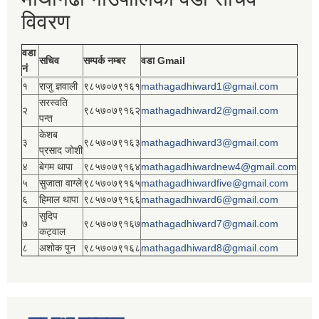
विवरण
वडा
सचिव
सम्पर्क नम्बर
वडा Gmail
नं
१
राजु ज्ञवाली
९८५७०७९१६१
mathagadhiward1@gmail.com
सरस्वति
२
९८५७०७९१६२
mathagadhiward2@gmail.com
पन्त
केशब
३
९८५७०७९१६३
mathagadhiward3@gmail.com
प्रसाद जोशी
४
बेगम थापा
९८५७०७९१६४
mathagadhiwardnew4@gmail.com
५
सुजाता वाग्ले
९८५७०७९१६५
mathagadhiwardfive@gmail.com
६
हिमाल थापा
९८५७०७९१६६
mathagadhiward6@gmail.com
सुदिप
७
९८५७०७९१६७
mathagadhiward7@gmail.com
कट्वाल
८
अशोक पुन
९८५७०७९१६८
mathagadhiward8@gmail.com