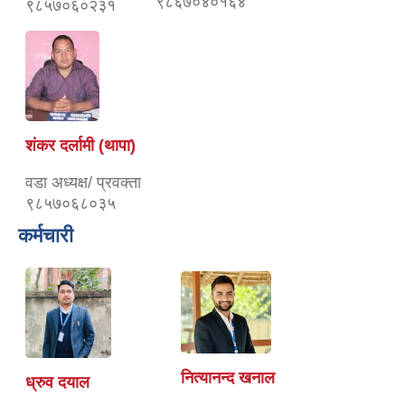
९८६७०४०१६४
९८५७०६०२३१
शंकर दर्लामी (थापा)
वडा अध्यक्ष/ प्रवक्ता
९८५७०६८०३५
कर्मचारी
नित्यानन्द खनाल
ध्रुव दयाल