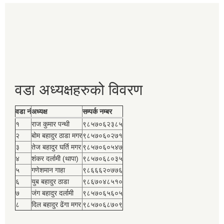
वडा अध्यक्षहरुको विवरण
वडा नं
अध्यक्ष
सम्पर्क नम्बर
१
राज कुमार पन्थी
९८५७०६२३८५
२
बोम बहादुर ठाडा मगर
९८५७०६०२७१
३
तेज बहादुर घर्ति मगर
९८५७०६०५४७
४
शंकर दर्लामी (थापा)
९८५७०६८०३५
५
गणेशमान गाहा
९८६६६२०७७६
६
युब बहादुर ठाडा
९८६७०४८५१०
७
जंग बहादुर दर्लामी
९८५७०६५६०५
८
दिल बहादुर ढेंगा मगर
९८५७०६८७०९