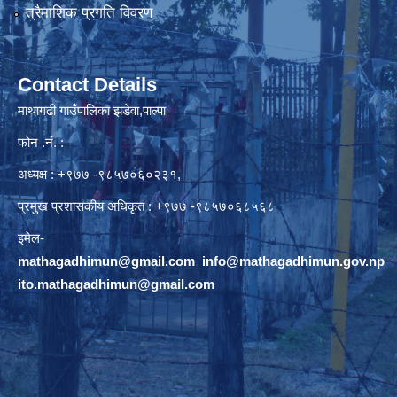
त्रैमाशिक प्रगति विवरण
Contact Details
माथागढी गाउँपालिका झडेवा,पाल्पा
फोन .नं. :
अध्यक्ष : +९७७ -९८५७०६०२३१,
प्रमुख प्रशासकीय अधिकृत : +९७७ -९८५७०६८५६८
इमेल-
mathagadhimun@gmail.com
,
info@mathagadhimun.gov.np
ito.mathagadhimun@gmail.com