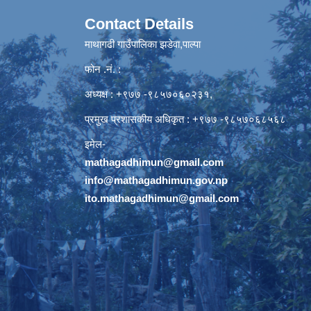
Contact Details
माथागढी गाउँपालिका झडेवा,पाल्पा
फोन .नं. :
अध्यक्ष : +९७७ -९८५७०६०२३१,
प्रमुख प्रशासकीय अधिकृत : +९७७ -९८५७०६८५६८
इमेल-
mathagadhimun@gmail.com
,
info@mathagadhimun.gov.np
ito.mathagadhimun@gmail.com