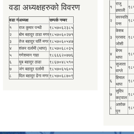
राजु
वडा अध्यक्षहरुको विवरण
१
९८
ज्ञवाली
सरस्वति
वडा नं
अध्यक्ष
सम्पर्क नम्बर
२
९८
पन्त
१
राज कुमार पन्थी
९८५७०६२३८५
केशब
२
बोम बहादुर ठाडा मगर
९८५७०६०२७१
३
प्रसाद
९८
३
तेज बहादुर घर्ति मगर
९८५७०६०५४७
जोशी
४
शंकर दर्लामी (थापा)
९८५७०६८०३५
बेगम
४
९८
५
गणेशमान गाहा
९८६६६२०७७६
थापा
६
युब बहादुर ठाडा
९८६७०४८५१०
सुजाता
५
९८
७
जंग बहादुर दर्लामी
९८५७०६५६०५
वाग्ले
८
दिल बहादुर ढेंगा मगर
९८५७०६८७०९
हिमाल
६
९८
थापा
सुदिप
७
९८
कट्वाल
अशोक
८
९८
पुन