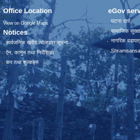
Office Location
eGov serv
घटना दर्ता
View on Google Maps
सामाजिक सुरक्ष
Notices
नागरिक वडापत्
सार्वजनिक खरीद /बोलपत्र सूचना
Shramsansa
ऐन, कानुन तथा निर्देशिका
कर तथा शुल्कहरु