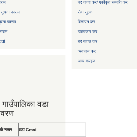
ाराम
घर जग्गा कर/ एकीकृत सम्पत्ति कर
ो सूचना फाराम
सेवा सुल्क
चना फाराम
विज्ञापन कर
फाराम
हाटबजार कर
्ता
घर बहाल कर
व्यवसाय कर
अन्य करहरु
 गाउँपालिका वडा
िवरण
र्क नम्बर
वडा Gmail