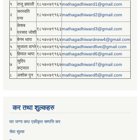
१
राजु ज्ञवाली
९८५७०७९१६१
mathagadhiward1@gmail.com
सरस्वति
२
९८५७०७९१६२
mathagadhiward2@gmail.com
पन्त
केशब
३
९८५७०७९१६३
mathagadhiward3@gmail.com
प्रसाद जोशी
४
बेगम थापा
९८५७०७९१६४
mathagadhiwardnew4@gmail.com
५
सुजाता वाग्ले
९८५७०७९१६५
mathagadhiwardfive@gmail.com
६
हिमाल थापा
९८५७०७९१६६
mathagadhiward6@gmail.com
सुदिप
७
९८५७०७९१६७
mathagadhiward7@gmail.com
कट्वाल
८
अशोक पुन
९८५७०७९१६८
mathagadhiward8@gmail.com
कर तथा शुल्कहरु
घर जग्गा कर/ एकीकृत सम्पत्ति कर
सेवा सुल्क