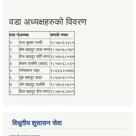
वडा अध्यक्षहरुको विवरण
वडा नं
अध्यक्ष
सम्पर्क नम्बर
१
राज कुमार पन्थी
९८५७०६२३८५
२
बोम बहादुर ठाडा मगर
९८५७०६०२७१
३
तेज बहादुर घर्ति मगर
९८५७०६०५४७
४
शंकर दर्लामी (थापा)
९८५७०६८०३५
५
गणेशमान गाहा
९८६६६२०७७६
६
युब बहादुर ठाडा
९८६७०४८५१०
७
जंग बहादुर दर्लामी
९८५७०६५६०५
८
दिल बहादुर ढेंगा मगर
९८५७०६८७०९
विधुतीय शुसासन सेवा