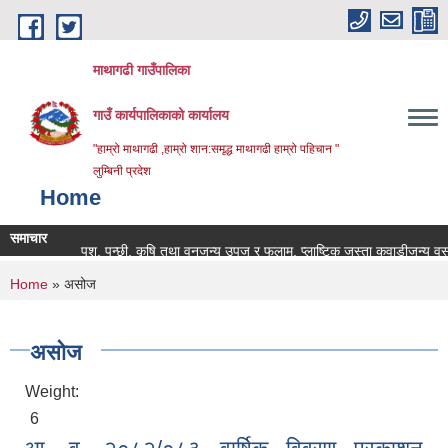
Skip to main content
माथागढी गाउँपालिका
गाउँ कार्यपालिकाको कार्यालय
"हाम्रो माथागढी ,हाम्रो शान:समृद्ध माथागढी हाम्रो पहिचान "
लुम्बिनी प्रदेश
Home
समाचार
पशु, पन्छी, कृषि तथा वनजन्य उपज र फलाम, प्लाष्टिक जस्ता कवाडीजन्य वस्तुहर
You are here
Home
» असोज
असोज
Weight:
6