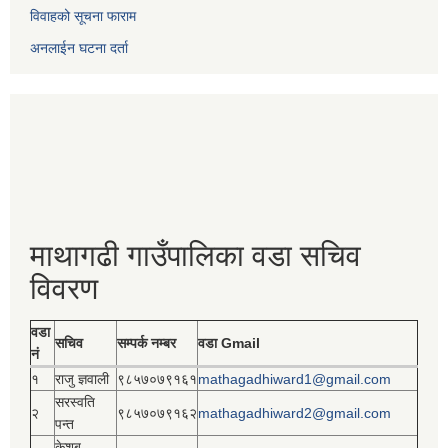
विवाहको सूचना फाराम
अनलाईन घटना दर्ता
माथागढी गाउँपालिका वडा सचिव
विवरण
वडा
सचिव
सम्पर्क नम्बर
वडा Gmail
नं
१
राजु ज्ञवाली
९८५७०७९१६१
mathagadhiward1@gmail.com
सरस्वति
२
९८५७०७९१६२
mathagadhiward2@gmail.com
पन्त
केशब