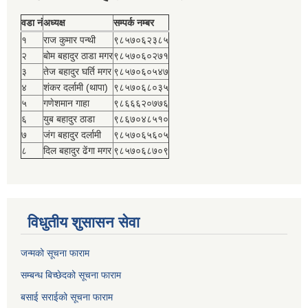
वडा नं
अध्यक्ष
सम्पर्क नम्बर
१
राज कुमार पन्थी
९८५७०६२३८५
२
बोम बहादुर ठाडा मगर
९८५७०६०२७१
३
तेज बहादुर घर्ति मगर
९८५७०६०५४७
४
शंकर दर्लामी (थापा)
९८५७०६८०३५
५
गणेशमान गाहा
९८६६६२०७७६
६
युब बहादुर ठाडा
९८६७०४८५१०
७
जंग बहादुर दर्लामी
९८५७०६५६०५
८
दिल बहादुर ढेंगा मगर
९८५७०६८७०९
विधुतीय शुसासन सेवा
जन्मको सूचना फाराम
सम्बन्ध बिच्छेदको सूचना फाराम
बसाई सराईको सूचना फाराम