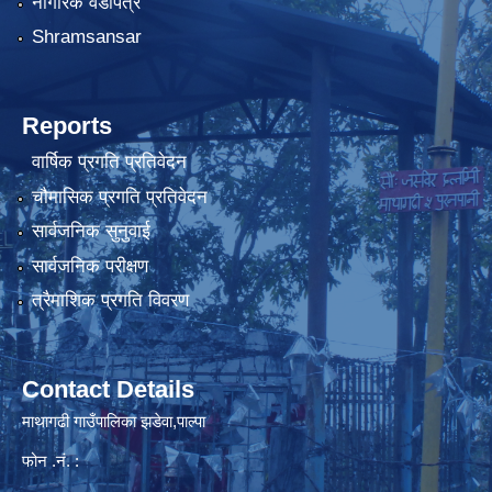
नागरिक वडापत्र
Shramsansar
Reports
वार्षिक प्रगति प्रतिवेदन
चौमासिक प्रगति प्रतिवेदन
सार्वजनिक सुनुवाई
सार्वजनिक परीक्षण
त्रैमाशिक प्रगति विवरण
Contact Details
माथागढी गाउँपालिका झडेवा,पाल्पा
फोन .नं. :