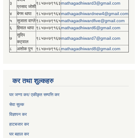
३
९८५७०७९१६३
mathagadhiward3@gmail.com
प्रसाद जोशी
४
बेगम थापा
९८५७०७९१६४
mathagadhiwardnew4@gmail.com
५
सुजाता वाग्ले
९८५७०७९१६५
mathagadhiwardfive@gmail.com
६
हिमाल थापा
९८५७०७९१६६
mathagadhiward6@gmail.com
सुदिप
७
९८५७०७९१६७
mathagadhiward7@gmail.com
कट्वाल
८
अशोक पुन
९८५७०७९१६८
mathagadhiward8@gmail.com
कर तथा शुल्कहरु
घर जग्गा कर/ एकीकृत सम्पत्ति कर
सेवा सुल्क
विज्ञापन कर
हाटबजार कर
घर बहाल कर