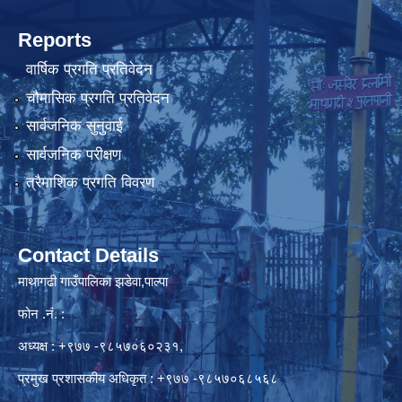
Reports
वार्षिक प्रगति प्रतिवेदन
चौमासिक प्रगति प्रतिवेदन
सार्वजनिक सुनुवाई
सार्वजनिक परीक्षण
त्रैमाशिक प्रगति विवरण
Contact Details
माथागढी गाउँपालिका झडेवा,पाल्पा
फोन .नं. :
अध्यक्ष : +९७७ -९८५७०६०२३१,
प्रमुख प्रशासकीय अधिकृत : +९७७ -९८५७०६८५६८