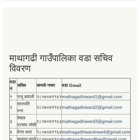
माथागढी गाउँपालिका वडा सचिव
विवरण
वडा
सचिव
सम्पर्क नम्बर
वडा Gmail
नं
१
राजु ज्ञवाली
९८५७०७९१६१
mathagadhiward1@gmail.com
सरस्वति
२
९८५७०७९१६२
mathagadhiward2@gmail.com
पन्त
केशब
३
९८५७०७९१६३
mathagadhiward3@gmail.com
प्रसाद जोशी
४
बेगम थापा
९८५७०७९१६४
mathagadhiwardnew4@gmail.com
५
सुजाता वाग्ले
९८५७०७९१६५
mathagadhiwardfive@gmail.com