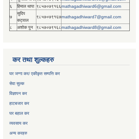
६
हिमाल थापा
९८५७०७९१६६
mathagadhiward6@gmail.com
सुदिप
७
९८५७०७९१६७
mathagadhiward7@gmail.com
कट्वाल
८
अशोक पुन
९८५७०७९१६८
mathagadhiward8@gmail.com
कर तथा शुल्कहरु
घर जग्गा कर/ एकीकृत सम्पत्ति कर
सेवा सुल्क
विज्ञापन कर
हाटबजार कर
घर बहाल कर
व्यवसाय कर
अन्य करहरु