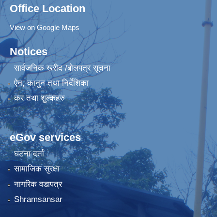
Office Location
View on Google Maps
Notices
सार्वजनिक खरीद /बोलपत्र सूचना
ऐन, कानुन तथा निर्देशिका
कर तथा शुल्कहरु
eGov services
घटना दर्ता
सामाजिक सुरक्षा
नागरिक वडापत्र
Shramsansar