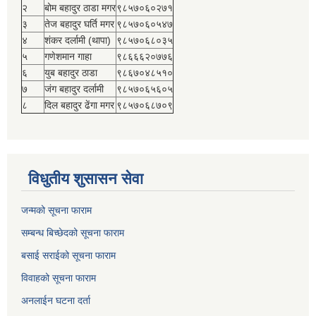
२
बोम बहादुर ठाडा मगर
९८५७०६०२७१
३
तेज बहादुर घर्ति मगर
९८५७०६०५४७
४
शंकर दर्लामी (थापा)
९८५७०६८०३५
५
गणेशमान गाहा
९८६६६२०७७६
६
युब बहादुर ठाडा
९८६७०४८५१०
७
जंग बहादुर दर्लामी
९८५७०६५६०५
८
दिल बहादुर ढेंगा मगर
९८५७०६८७०९
विधुतीय शुसासन सेवा
जन्मको सूचना फाराम
सम्बन्ध बिच्छेदको सूचना फाराम
बसाई सराईको सूचना फाराम
विवाहको सूचना फाराम
अनलाईन घटना दर्ता