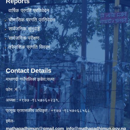
Reports
वार्षिक प्रगति प्रतिवेदन
चौमासिक प्रगति प्रतिवेदन
सार्वजनिक सुनुवाई
सार्वजनिक परीक्षण
त्रैमाशिक प्रगति विवरण
Contact Details
माथागढी गाउँपालिका झडेवा,पाल्पा
फोन .नं. :
अध्यक्ष : +९७७ -९८५७०६०२३१,
प्रमुख प्रशासकीय अधिकृत : +९७७ -९८५७०६८५६८
इमेल-
mathagadhimun@gmail.com
,
info@mathagadhimun.gov.np