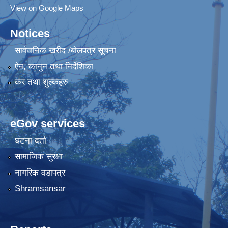
View on Google Maps
Notices
सार्वजनिक खरीद /बोलपत्र सूचना
ऐन, कानुन तथा निर्देशिका
कर तथा शुल्कहरु
eGov services
घटना दर्ता
सामाजिक सुरक्षा
नागरिक वडापत्र
Shramsansar