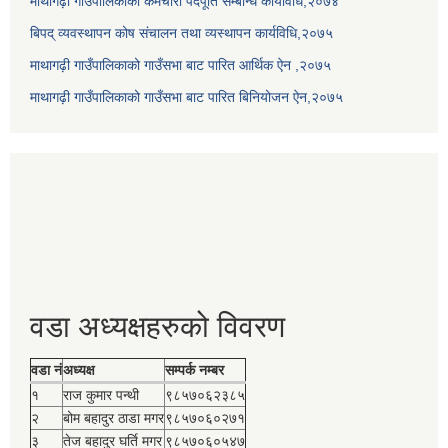
माथागढ़ी गाउँपालिकाको कर्मचारी पदपूर्ति सम्बन्धि कार्यविधि,२०७४
बिपद् व्यवस्थापन कोष संचालन तथा व्यस्थापन कार्यविधि,२०७५
माथागढ़ी गाउँपालिकाको गाउँसभा बाट पारित आर्थिक ऐन ,२०७५
माथागढ़ी गाउँपालिकाको गाउँसभा बाट पारित बिनियोजन ऐन,२०७५
वडा अध्यक्षहरुको विवरण
वडा नं
अध्यक्ष
सम्पर्क नम्बर
१
राज कुमार पन्थी
९८५७०६२३८५
२
बोम बहादुर ठाडा मगर
९८५७०६०२७१
३
तेज बहादुर घर्ति मगर
९८५७०६०५४७