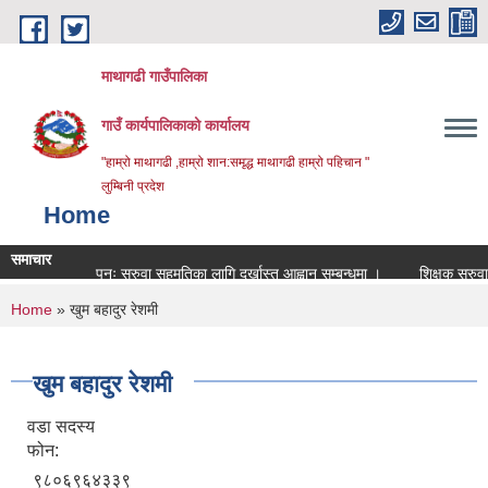
Skip to main content
माथागढी गाउँपालिका
गाउँ कार्यपालिकाको कार्यालय
"हाम्रो माथागढी ,हाम्रो शान:समृद्ध माथागढी हाम्रो पहिचान "
लुम्बिनी प्रदेश
Home
समाचार
पुनः सरुवा सहमतिका लागि दर्खास्त आह्वान सम्बन्धमा ।
शिक्षक सरुवा बिज्ञ
You are here
Home
» खुम बहादुर रेशमी
खुम बहादुर रेशमी
वडा सदस्य
फोन:
९८०६९६४३३९