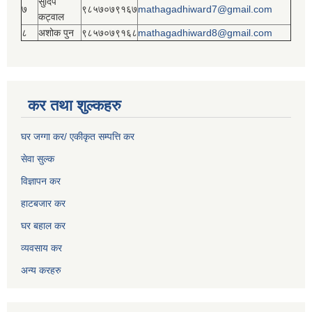
सुदिप
७
९८५७०७९१६७
mathagadhiward7@gmail.com
कट्वाल
८
अशोक पुन
९८५७०७९१६८
mathagadhiward8@gmail.com
कर तथा शुल्कहरु
घर जग्गा कर/ एकीकृत सम्पत्ति कर
सेवा सुल्क
विज्ञापन कर
हाटबजार कर
घर बहाल कर
व्यवसाय कर
अन्य करहरु