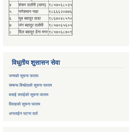
४
शंकर दर्लामी (थापा)
९८५७०६८०३५
५
गणेशमान गाहा
९८६६६२०७७६
६
युब बहादुर ठाडा
९८६७०४८५१०
७
जंग बहादुर दर्लामी
९८५७०६५६०५
८
दिल बहादुर ढेंगा मगर
९८५७०६८७०९
विधुतीय शुसासन सेवा
जन्मको सूचना फाराम
सम्बन्ध बिच्छेदको सूचना फाराम
बसाई सराईको सूचना फाराम
विवाहको सूचना फाराम
अनलाईन घटना दर्ता