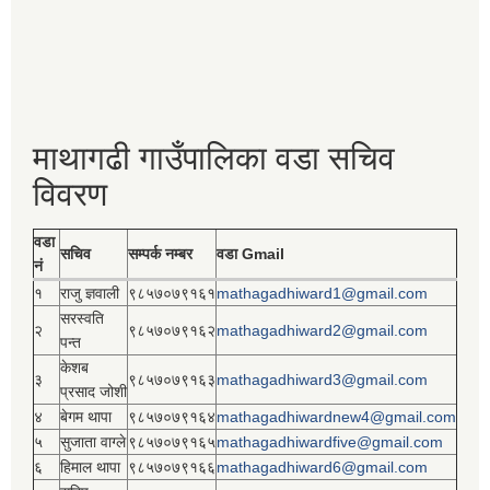
माथागढी गाउँपालिका वडा सचिव
विवरण
वडा
सचिव
सम्पर्क नम्बर
वडा Gmail
नं
१
राजु ज्ञवाली
९८५७०७९१६१
mathagadhiward1@gmail.com
सरस्वति
२
९८५७०७९१६२
mathagadhiward2@gmail.com
पन्त
केशब
३
९८५७०७९१६३
mathagadhiward3@gmail.com
प्रसाद जोशी
४
बेगम थापा
९८५७०७९१६४
mathagadhiwardnew4@gmail.com
५
सुजाता वाग्ले
९८५७०७९१६५
mathagadhiwardfive@gmail.com
६
हिमाल थापा
९८५७०७९१६६
mathagadhiward6@gmail.com