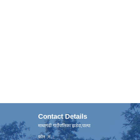
Contact Details
माथागढी गाउँपालिका झडेवा,पाल्पा
फोन .नं. :