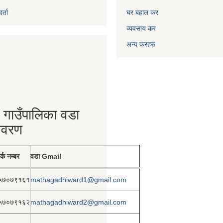
्ता
घर बहाल कर
व्यवसाय कर
अन्य करहरु
 गाउँपालिका वडा
िवरण
र्क नम्बर
वडा Gmail
५७०७९१६१
mathagadhiward1@gmail.com
५७०७९१६२
mathagadhiward2@gmail.com