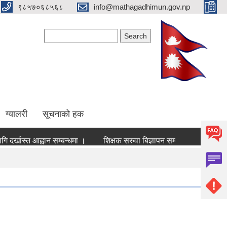
९८५७०६८५६८
info@mathagadhimun.gov.np
Search form
Search
ग्यालरी
सूचनाको हक
स्त आह्वान सम्बन्धमा ।
शिक्षक सरुवा बिज्ञापन सम्वन्धमा
अदुवा/बेसार 