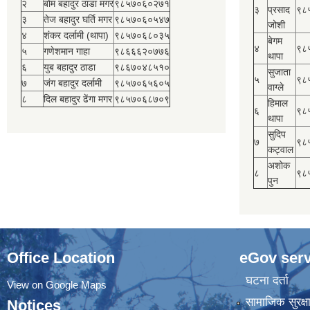
२
बोम बहादुर ठाडा मगर
९८५७०६०२७१
३
प्रसाद
९८
३
तेज बहादुर घर्ति मगर
९८५७०६०५४७
जोशी
४
शंकर दर्लामी (थापा)
९८५७०६८०३५
बेगम
४
९८
५
गणेशमान गाहा
९८६६६२०७७६
थापा
६
युब बहादुर ठाडा
९८६७०४८५१०
सुजाता
५
९८
७
जंग बहादुर दर्लामी
९८५७०६५६०५
वाग्ले
८
दिल बहादुर ढेंगा मगर
९८५७०६८७०९
हिमाल
६
९८
थापा
सुदिप
७
९८
कट्वाल
अशोक
८
९८
पुन
Office Location
eGov serv
घटना दर्ता
View on Google Maps
सामाजिक सुरक्ष
Notices