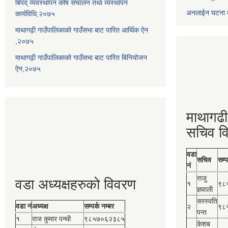
बिपद् व्यवस्थापन कोष संचालन तथा व्यस्थापन
अनलाईन घटना दर
कार्यविधि,२०७५
माथागढ़ी गाउँपालिकाको गाउँसभा बाट पारित आर्थिक ऐन
,२०७५
माथागढ़ी गाउँपालिकाको गाउँसभा बाट पारित बिनियोजन
ऐन,२०७५
माथागढी
सचिव व
वडा
सचिव
सम्प
नं
राजु
वडा अध्यक्षहरुको विवरण
१
९८
ज्ञवाली
सरस्वति
वडा नं
अध्यक्ष
सम्पर्क नम्बर
२
९८
पन्त
१
राज कुमार पन्थी
९८५७०६२३८५
केशब