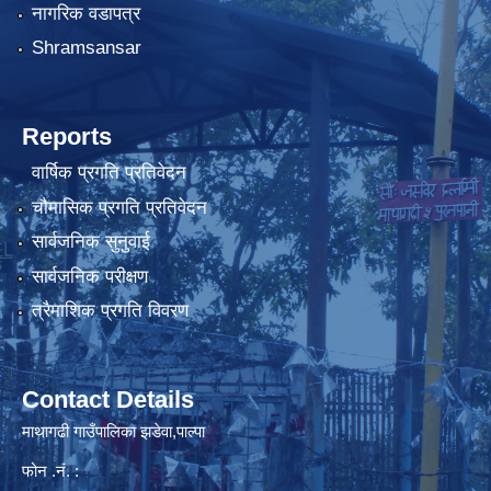
नागरिक वडापत्र
Shramsansar
Reports
वार्षिक प्रगति प्रतिवेदन
चौमासिक प्रगति प्रतिवेदन
सार्वजनिक सुनुवाई
सार्वजनिक परीक्षण
त्रैमाशिक प्रगति विवरण
Contact Details
माथागढी गाउँपालिका झडेवा,पाल्पा
फोन .नं. :