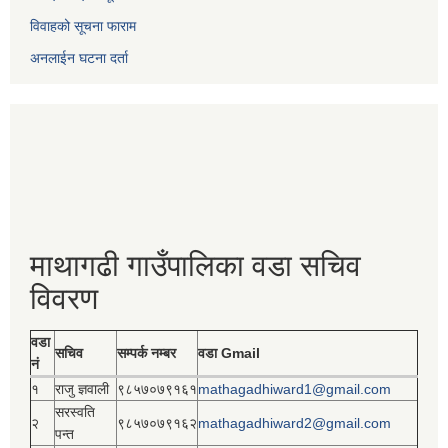
विवाहको सूचना फाराम
अनलाईन घटना दर्ता
माथागढी गाउँपालिका वडा सचिव
विवरण
वडा
सचिव
सम्पर्क नम्बर
वडा Gmail
नं
१
राजु ज्ञवाली
९८५७०७९१६१
mathagadhiward1@gmail.com
सरस्वति
२
९८५७०७९१६२
mathagadhiward2@gmail.com
पन्त