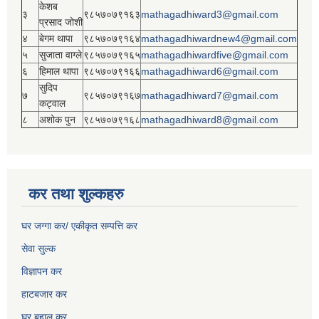
केशब
३
९८५७०७९१६३
mathagadhiward3@gmail.com
प्रसाद जोशी
४
बेगम थापा
९८५७०७९१६४
mathagadhiwardnew4@gmail.com
५
सुजाता वाग्ले
९८५७०७९१६५
mathagadhiwardfive@gmail.com
६
हिमाल थापा
९८५७०७९१६६
mathagadhiward6@gmail.com
सुदिप
७
९८५७०७९१६७
mathagadhiward7@gmail.com
कट्वाल
८
अशोक पुन
९८५७०७९१६८
mathagadhiward8@gmail.com
कर तथा शुल्कहरु
घर जग्गा कर/ एकीकृत सम्पत्ति कर
सेवा सुल्क
विज्ञापन कर
हाटबजार कर
घर बहाल कर