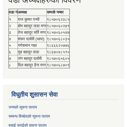
वडा नं
अध्यक्ष
सम्पर्क नम्बर
१
राज कुमार पन्थी
९८५७०६२३८५
२
बोम बहादुर ठाडा मगर
९८५७०६०२७१
३
तेज बहादुर घर्ति मगर
९८५७०६०५४७
४
शंकर दर्लामी (थापा)
९८५७०६८०३५
५
गणेशमान गाहा
९८६६६२०७७६
६
युब बहादुर ठाडा
९८६७०४८५१०
७
जंग बहादुर दर्लामी
९८५७०६५६०५
८
दिल बहादुर ढेंगा मगर
९८५७०६८७०९
विधुतीय शुसासन सेवा
जन्मको सूचना फाराम
सम्बन्ध बिच्छेदको सूचना फाराम
बसाई सराईको सूचना फाराम