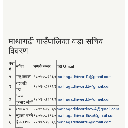
माथागढी गाउँपालिका वडा सचिव
विवरण
वडा
सचिव
सम्पर्क नम्बर
वडा Gmail
नं
१
राजु ज्ञवाली
९८५७०७९१६१
mathagadhiward1@gmail.com
सरस्वति
२
९८५७०७९१६२
mathagadhiward2@gmail.com
पन्त
केशब
३
९८५७०७९१६३
mathagadhiward3@gmail.com
प्रसाद जोशी
४
बेगम थापा
९८५७०७९१६४
mathagadhiwardnew4@gmail.com
५
सुजाता वाग्ले
९८५७०७९१६५
mathagadhiwardfive@gmail.com
६
हिमाल थापा
९८५७०७९१६६
mathagadhiward6@gmail.com