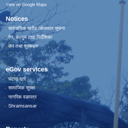
View on Google Maps
Notices
सार्वजनिक खरीद /बोलपत्र सूचना
ऐन, कानुन तथा निर्देशिका
कर तथा शुल्कहरु
eGov services
घटना दर्ता
सामाजिक सुरक्षा
नागरिक वडापत्र
Shramsansar