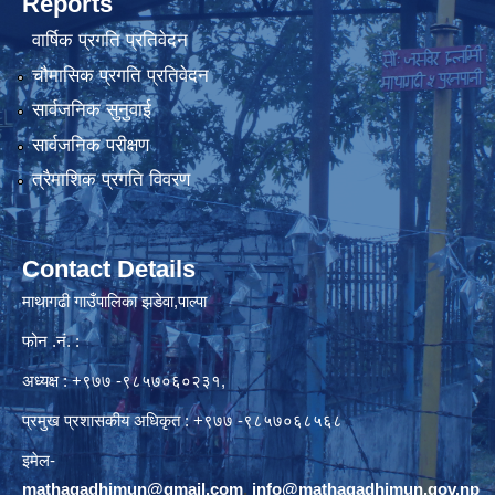
Reports
वार्षिक प्रगति प्रतिवेदन
चौमासिक प्रगति प्रतिवेदन
सार्वजनिक सुनुवाई
सार्वजनिक परीक्षण
त्रैमाशिक प्रगति विवरण
Contact Details
माथागढी गाउँपालिका झडेवा,पाल्पा
फोन .नं. :
अध्यक्ष : +९७७ -९८५७०६०२३१,
प्रमुख प्रशासकीय अधिकृत : +९७७ -९८५७०६८५६८
इमेल-
mathagadhimun@gmail.com
,
info@mathagadhimun.gov.np