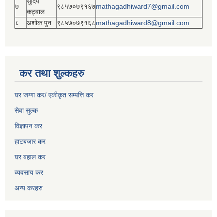
सुदिप
७
९८५७०७९१६७
mathagadhiward7@gmail.com
कट्वाल
८
अशोक पुन
९८५७०७९१६८
mathagadhiward8@gmail.com
कर तथा शुल्कहरु
घर जग्गा कर/ एकीकृत सम्पत्ति कर
सेवा सुल्क
विज्ञापन कर
हाटबजार कर
घर बहाल कर
व्यवसाय कर
अन्य करहरु