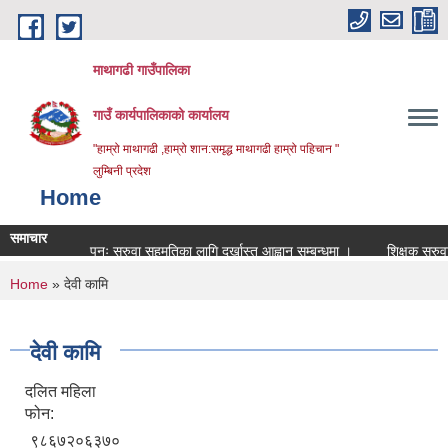
Skip to main content
माथागढी गाउँपालिका
गाउँ कार्यपालिकाको कार्यालय
"हाम्रो माथागढी ,हाम्रो शान:समृद्ध माथागढी हाम्रो पहिचान "
लुम्बिनी प्रदेश
Home
समाचार
पुनः सरुवा सहमतिका लागि दर्खास्त आह्वान सम्बन्धमा ।
शिक्षक सरुवा बिज्ञ
You are here
Home
» देवी कामि
देवी कामि
दलित महिला
फोन:
९८६७२०६३७०