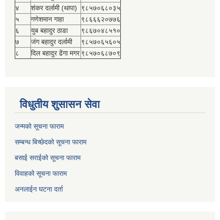
४
शंकर दर्लामी (थापा)
९८५७०६८०३५
५
गणेशमान गाहा
९८६६६२०७७६
६
युब बहादुर ठाडा
९८६७०४८५१०
७
जंग बहादुर दर्लामी
९८५७०६५६०५
८
दिल बहादुर ढेंगा मगर
९८५७०६८७०९
विधुतीय शुसासन सेवा
जन्मको सूचना फाराम
सम्बन्ध बिच्छेदको सूचना फाराम
बसाई सराईको सूचना फाराम
विवाहको सूचना फाराम
अनलाईन घटना दर्ता