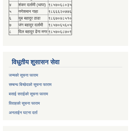
४
शंकर दर्लामी (थापा)
९८५७०६८०३५
५
गणेशमान गाहा
९८६६६२०७७६
६
युब बहादुर ठाडा
९८६७०४८५१०
७
जंग बहादुर दर्लामी
९८५७०६५६०५
८
दिल बहादुर ढेंगा मगर
९८५७०६८७०९
विधुतीय शुसासन सेवा
जन्मको सूचना फाराम
सम्बन्ध बिच्छेदको सूचना फाराम
बसाई सराईको सूचना फाराम
विवाहको सूचना फाराम
अनलाईन घटना दर्ता