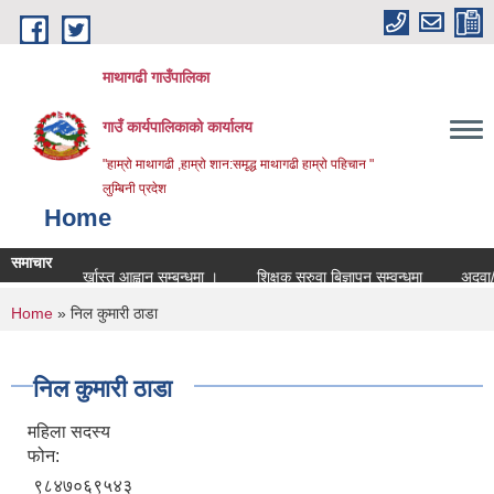
Skip to main content
माथागढी गाउँपालिका
गाउँ कार्यपालिकाको कार्यालय
"हाम्रो माथागढी ,हाम्रो शान:समृद्ध माथागढी हाम्रो पहिचान "
लुम्बिनी प्रदेश
Home
समाचार
ा लागि दर्खास्त आह्वान सम्बन्धमा ।
शिक्षक सरुवा बिज्ञापन सम्वन्धमा
अदुवा/बेसा
You are here
Home
» निल कुमारी ठाडा
निल कुमारी ठाडा
महिला सदस्य
फोन:
९८४७०६९५४३