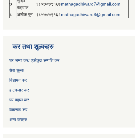
सुदिप
७
९८५७०७९१६७
mathagadhiward7@gmail.com
कट्वाल
८
अशोक पुन
९८५७०७९१६८
mathagadhiward8@gmail.com
कर तथा शुल्कहरु
घर जग्गा कर/ एकीकृत सम्पत्ति कर
सेवा सुल्क
विज्ञापन कर
हाटबजार कर
घर बहाल कर
व्यवसाय कर
अन्य करहरु