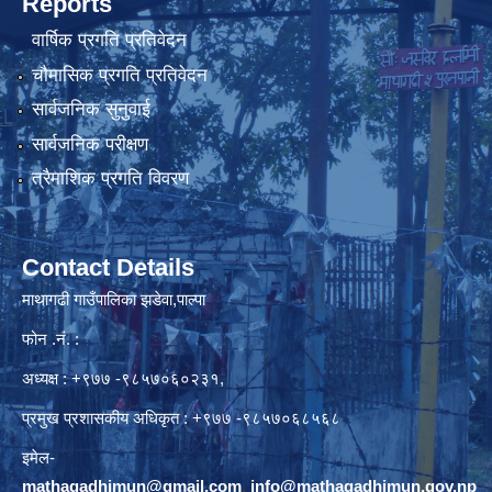
Reports
वार्षिक प्रगति प्रतिवेदन
चौमासिक प्रगति प्रतिवेदन
सार्वजनिक सुनुवाई
सार्वजनिक परीक्षण
त्रैमाशिक प्रगति विवरण
Contact Details
माथागढी गाउँपालिका झडेवा,पाल्पा
फोन .नं. :
अध्यक्ष : +९७७ -९८५७०६०२३१,
प्रमुख प्रशासकीय अधिकृत : +९७७ -९८५७०६८५६८
इमेल-
mathagadhimun@gmail.com
,
info@mathagadhimun.gov.np