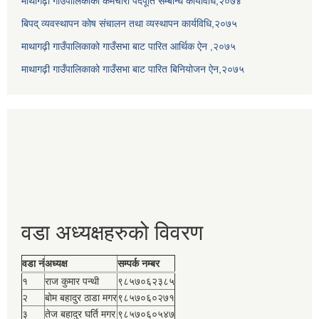
माथागढ़ी गाउँपालिकाको कर्मचारी पदपूर्ति सम्बन्धि कार्यविधि,२०७४
बिपद् व्यवस्थापन कोष संचालन तथा व्यस्थापन कार्यविधि,२०७५
माथागढ़ी गाउँपालिकाको गाउँसभा बाट पारित आर्थिक ऐन ,२०७५
माथागढ़ी गाउँपालिकाको गाउँसभा बाट पारित बिनियोजन ऐन,२०७५
वडा अध्यक्षहरुको विवरण
वडा नं
अध्यक्ष
सम्पर्क नम्बर
१
राज कुमार पन्थी
९८५७०६२३८५
२
बोम बहादुर ठाडा मगर
९८५७०६०२७१
३
तेज बहादुर घर्ति मगर
९८५७०६०५४७