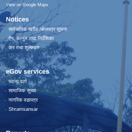
View on Google Maps
Notices
सार्वजनिक खरीद /बोलपत्र सूचना
ऐन, कानुन तथा निर्देशिका
कर तथा शुल्कहरु
eGov services
घटना दर्ता
सामाजिक सुरक्षा
नागरिक वडापत्र
Shramsansar