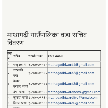
माथागढी गाउँपालिका वडा सचिव
विवरण
वडा
सचिव
सम्पर्क नम्बर
वडा Gmail
नं
१
राजु ज्ञवाली
९८५७०७९१६१
mathagadhiward1@gmail.com
सरस्वति
२
९८५७०७९१६२
mathagadhiward2@gmail.com
पन्त
केशब
३
९८५७०७९१६३
mathagadhiward3@gmail.com
प्रसाद जोशी
४
बेगम थापा
९८५७०७९१६४
mathagadhiwardnew4@gmail.com
५
सुजाता वाग्ले
९८५७०७९१६५
mathagadhiwardfive@gmail.com
६
हिमाल थापा
९८५७०७९१६६
mathagadhiward6@gmail.com