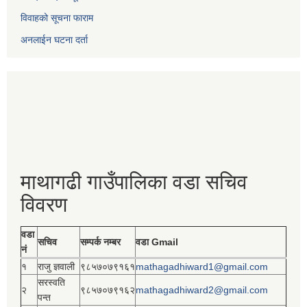
विवाहको सूचना फाराम
अनलाईन घटना दर्ता
माथागढी गाउँपालिका वडा सचिव
विवरण
वडा
सचिव
सम्पर्क नम्बर
वडा Gmail
नं
१
राजु ज्ञवाली
९८५७०७९१६१
mathagadhiward1@gmail.com
सरस्वति
२
९८५७०७९१६२
mathagadhiward2@gmail.com
पन्त