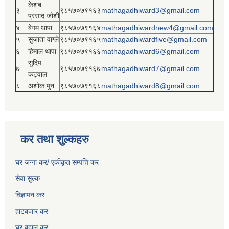
केशब
३
९८५७०७९१६३
mathagadhiward3@gmail.com
प्रसाद जोशी
४
बेगम थापा
९८५७०७९१६४
mathagadhiwardnew4@gmail.com
५
सुजाता वाग्ले
९८५७०७९१६५
mathagadhiwardfive@gmail.com
६
हिमाल थापा
९८५७०७९१६६
mathagadhiward6@gmail.com
सुदिप
७
९८५७०७९१६७
mathagadhiward7@gmail.com
कट्वाल
८
अशोक पुन
९८५७०७९१६८
mathagadhiward8@gmail.com
कर तथा शुल्कहरु
घर जग्गा कर/ एकीकृत सम्पत्ति कर
सेवा सुल्क
विज्ञापन कर
हाटबजार कर
घर बहाल कर