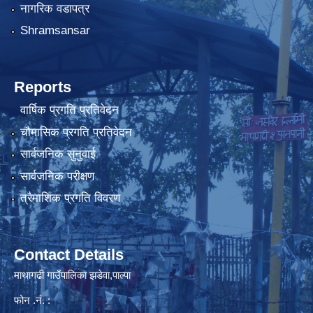
नागरिक वडापत्र
Shramsansar
Reports
वार्षिक प्रगति प्रतिवेदन
चौमासिक प्रगति प्रतिवेदन
सार्वजनिक सुनुवाई
सार्वजनिक परीक्षण
त्रैमाशिक प्रगति विवरण
Contact Details
माथागढी गाउँपालिका झडेवा,पाल्पा
फोन .नं. :