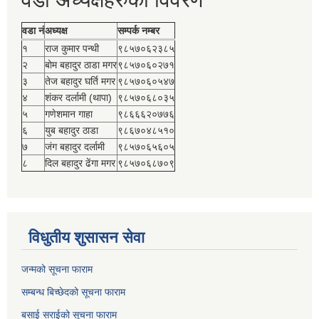
वडा नं
अध्यक्ष
सम्पर्क नम्बर
१
राज कुमार पन्थी
९८५७०६२३८५
२
बोम बहादुर ठाडा मगर
९८५७०६०२७१
३
तेज बहादुर घर्ति मगर
९८५७०६०५४७
४
शंकर दर्लामी (थापा)
९८५७०६८०३५
५
गणेशमान गाहा
९८६६६२०७७६
६
युब बहादुर ठाडा
९८६७०४८५१०
७
जंग बहादुर दर्लामी
९८५७०६५६०५
८
दिल बहादुर ढेंगा मगर
९८५७०६८७०९
विधुतीय शुसासन सेवा
जन्मको सूचना फाराम
सम्बन्ध बिच्छेदको सूचना फाराम
बसाई सराईको सूचना फाराम