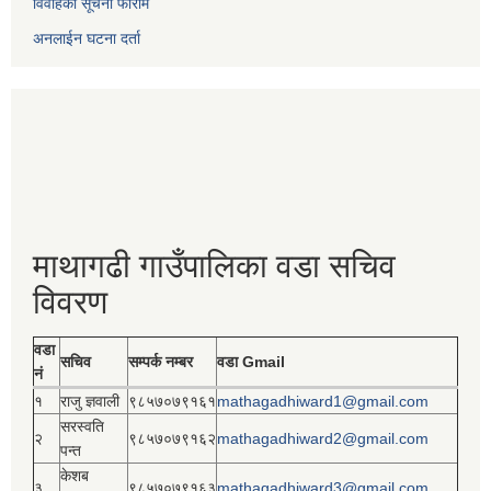
विवाहको सूचना फाराम
अनलाईन घटना दर्ता
माथागढी गाउँपालिका वडा सचिव
विवरण
वडा
सचिव
सम्पर्क नम्बर
वडा Gmail
नं
१
राजु ज्ञवाली
९८५७०७९१६१
mathagadhiward1@gmail.com
सरस्वति
२
९८५७०७९१६२
mathagadhiward2@gmail.com
पन्त
केशब
३
९८५७०७९१६३
mathagadhiward3@gmail.com