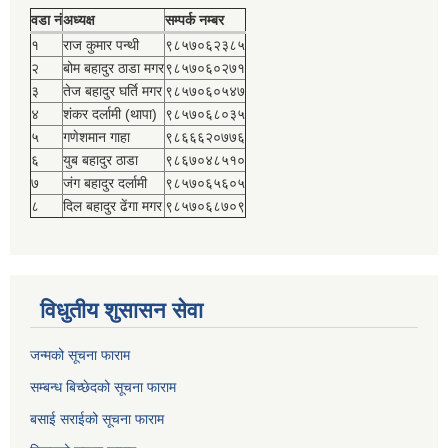
वडा नं
अध्यक्ष
सम्पर्क नम्बर
१
राज कुमार पन्थी
९८५७०६२३८५
२
बोम बहादुर ठाडा मगर
९८५७०६०२७१
३
तेज बहादुर घर्ति मगर
९८५७०६०५४७
४
शंकर दर्लामी (थापा)
९८५७०६८०३५
५
गणेशमान गाहा
९८६६६२०७७६
६
युब बहादुर ठाडा
९८६७०४८५१०
७
जंग बहादुर दर्लामी
९८५७०६५६०५
८
दिल बहादुर ढेंगा मगर
९८५७०६८७०९
विधुतीय शुसासन सेवा
जन्मको सूचना फाराम
सम्बन्ध बिच्छेदको सूचना फाराम
बसाई सराईको सूचना फाराम