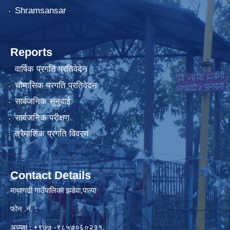
Shramsansar
Reports
वार्षिक प्रगति प्रतिवेदन
चौमासिक प्रगति प्रतिवेदन
सार्वजनिक सुनुवाई
सार्वजनिक परीक्षण
त्रैमाशिक प्रगति विवरण
Contact Details
माथागढी गाउँपालिका झडेवा,पाल्पा
फोन .नं. :
अध्यक्ष : +९७७ -९८५७०६०२३१,