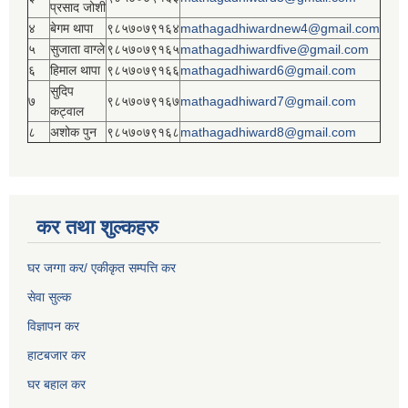
प्रसाद जोशी
४
बेगम थापा
९८५७०७९१६४
mathagadhiwardnew4@gmail.com
५
सुजाता वाग्ले
९८५७०७९१६५
mathagadhiwardfive@gmail.com
६
हिमाल थापा
९८५७०७९१६६
mathagadhiward6@gmail.com
सुदिप
७
९८५७०७९१६७
mathagadhiward7@gmail.com
कट्वाल
८
अशोक पुन
९८५७०७९१६८
mathagadhiward8@gmail.com
कर तथा शुल्कहरु
घर जग्गा कर/ एकीकृत सम्पत्ति कर
सेवा सुल्क
विज्ञापन कर
हाटबजार कर
घर बहाल कर