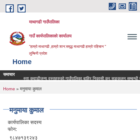
Skip to main content
माथागढी गाउँपालिका
गाउँ कार्यपालिकाको कार्यालय
"हाम्रो माथागढी ,हाम्रो शान:समृद्ध माथागढी हाम्रो पहिचान "
लुम्बिनी प्रदेश
Home
समाचार
लाष्टिक जस्ता कवाडीजन्य वस्तुहरुको गाउँपालिका बाहिर निकासी कर सङ्कलन सम्बन्धी सूचना
You are here
Home
» मनुमाया कुमाल
मनुमाया कुमाल
कार्यपालिका सदस्य
फोन:
९८४७१३९२४३