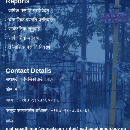
Reports
वार्षिक प्रगति प्रतिवेदन
चौमासिक प्रगति प्रतिवेदन
सार्वजनिक सुनुवाई
सार्वजनिक परीक्षण
त्रैमाशिक प्रगति विवरण
Contact Details
माथागढी गाउँपालिका झडेवा,पाल्पा
फोन .नं. :
अध्यक्ष : +९७७ -९८५७०६०२३१,
प्रमुख प्रशासकीय अधिकृत : +९७७ -९८५७०६८५६८
इमेल-
mathagadhimun@gmail.com
,
info@mathagadhimun.gov.np