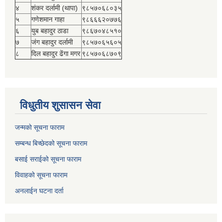
४
शंकर दर्लामी (थापा)
९८५७०६८०३५
५
गणेशमान गाहा
९८६६६२०७७६
६
युब बहादुर ठाडा
९८६७०४८५१०
७
जंग बहादुर दर्लामी
९८५७०६५६०५
८
दिल बहादुर ढेंगा मगर
९८५७०६८७०९
विधुतीय शुसासन सेवा
जन्मको सूचना फाराम
सम्बन्ध बिच्छेदको सूचना फाराम
बसाई सराईको सूचना फाराम
विवाहको सूचना फाराम
अनलाईन घटना दर्ता