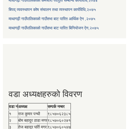
माथागढ़ी गाउँपालिकाको कर्मचारी पदपूर्ति सम्बन्धि कार्यविधि,२०७४
बिपद् व्यवस्थापन कोष संचालन तथा व्यस्थापन कार्यविधि,२०७५
माथागढ़ी गाउँपालिकाको गाउँसभा बाट पारित आर्थिक ऐन ,२०७५
माथागढ़ी गाउँपालिकाको गाउँसभा बाट पारित बिनियोजन ऐन,२०७५
वडा अध्यक्षहरुको विवरण
वडा नं
अध्यक्ष
सम्पर्क नम्बर
१
राज कुमार पन्थी
९८५७०६२३८५
२
बोम बहादुर ठाडा मगर
९८५७०६०२७१
३
तेज बहादुर घर्ति मगर
९८५७०६०५४७