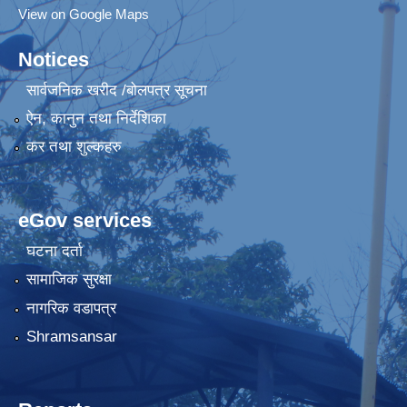
View on Google Maps
Notices
सार्वजनिक खरीद /बोलपत्र सूचना
ऐन, कानुन तथा निर्देशिका
कर तथा शुल्कहरु
eGov services
घटना दर्ता
सामाजिक सुरक्षा
नागरिक वडापत्र
Shramsansar