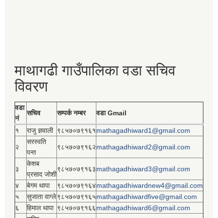
माथागढी गाउँपालिका वडा सचिव
विवरण
वडा
सचिव
सम्पर्क नम्बर
वडा Gmail
नं
१
राजु ज्ञवाली
९८५७०७९१६१
mathagadhiward1@gmail.com
सरस्वति
२
९८५७०७९१६२
mathagadhiward2@gmail.com
पन्त
केशब
३
९८५७०७९१६३
mathagadhiward3@gmail.com
प्रसाद जोशी
४
बेगम थापा
९८५७०७९१६४
mathagadhiwardnew4@gmail.com
५
सुजाता वाग्ले
९८५७०७९१६५
mathagadhiwardfive@gmail.com
६
हिमाल थापा
९८५७०७९१६६
mathagadhiward6@gmail.com