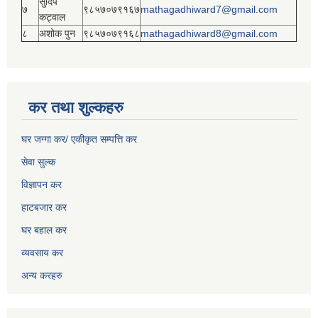
सुदिप
७
९८५७०७९१६७
mathagadhiward7@gmail.com
कट्वाल
८
अशोक पुन
९८५७०७९१६८
mathagadhiward8@gmail.com
कर तथा शुल्कहरु
घर जग्गा कर/ एकीकृत सम्पत्ति कर
सेवा सुल्क
विज्ञापन कर
हाटबजार कर
घर बहाल कर
व्यवसाय कर
अन्य करहरु