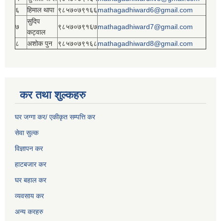
६
हिमाल थापा
९८५७०७९१६६
mathagadhiward6@gmail.com
सुदिप
७
९८५७०७९१६७
mathagadhiward7@gmail.com
कट्वाल
८
अशोक पुन
९८५७०७९१६८
mathagadhiward8@gmail.com
कर तथा शुल्कहरु
घर जग्गा कर/ एकीकृत सम्पत्ति कर
सेवा सुल्क
विज्ञापन कर
हाटबजार कर
घर बहाल कर
व्यवसाय कर
अन्य करहरु