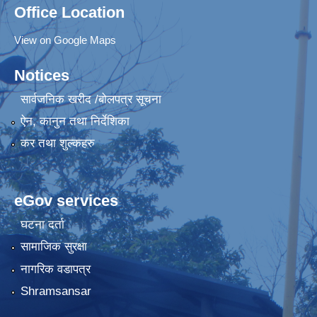
Office Location
View on Google Maps
Notices
सार्वजनिक खरीद /बोलपत्र सूचना
ऐन, कानुन तथा निर्देशिका
कर तथा शुल्कहरु
eGov services
घटना दर्ता
सामाजिक सुरक्षा
नागरिक वडापत्र
Shramsansar