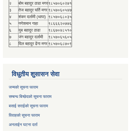
२
बोम बहादुर ठाडा मगर
९८५७०६०२७१
३
तेज बहादुर घर्ति मगर
९८५७०६०५४७
४
शंकर दर्लामी (थापा)
९८५७०६८०३५
५
गणेशमान गाहा
९८६६६२०७७६
६
युब बहादुर ठाडा
९८६७०४८५१०
७
जंग बहादुर दर्लामी
९८५७०६५६०५
८
दिल बहादुर ढेंगा मगर
९८५७०६८७०९
विधुतीय शुसासन सेवा
जन्मको सूचना फाराम
सम्बन्ध बिच्छेदको सूचना फाराम
बसाई सराईको सूचना फाराम
विवाहको सूचना फाराम
अनलाईन घटना दर्ता