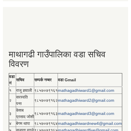
माथागढी गाउँपालिका वडा सचिव
विवरण
वडा
सचिव
सम्पर्क नम्बर
वडा Gmail
नं
१
राजु ज्ञवाली
९८५७०७९१६१
mathagadhiward1@gmail.com
सरस्वति
२
९८५७०७९१६२
mathagadhiward2@gmail.com
पन्त
केशब
३
९८५७०७९१६३
mathagadhiward3@gmail.com
प्रसाद जोशी
४
बेगम थापा
९८५७०७९१६४
mathagadhiwardnew4@gmail.com
५
सुजाता वाग्ले
९८५७०७९१६५
mathagadhiwardfive@gmail.com