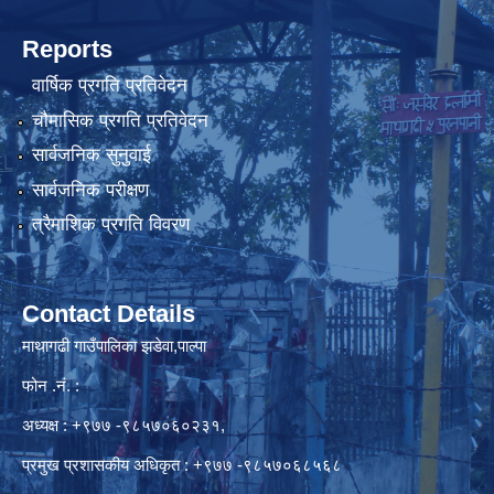
Reports
वार्षिक प्रगति प्रतिवेदन
चौमासिक प्रगति प्रतिवेदन
सार्वजनिक सुनुवाई
सार्वजनिक परीक्षण
त्रैमाशिक प्रगति विवरण
Contact Details
माथागढी गाउँपालिका झडेवा,पाल्पा
फोन .नं. :
अध्यक्ष : +९७७ -९८५७०६०२३१,
प्रमुख प्रशासकीय अधिकृत : +९७७ -९८५७०६८५६८