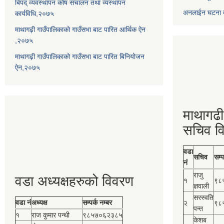
बिपद् व्यवस्थापन कोष संचालन तथा व्यस्थापन
अनलाईन घटना दर
कार्यविधि,२०७५
माथागढ़ी गाउँपालिकाको गाउँसभा बाट पारित आर्थिक ऐन
,२०७५
माथागढ़ी गाउँपालिकाको गाउँसभा बाट पारित बिनियोजन
ऐन,२०७५
माथागढी
सचिव व
वडा
सचिव
सम्प
नं
राजु
वडा अध्यक्षहरुको विवरण
१
९८
ज्ञवाली
सरस्वति
वडा नं
अध्यक्ष
सम्पर्क नम्बर
२
९८
पन्त
१
राज कुमार पन्थी
९८५७०६२३८५
केशब