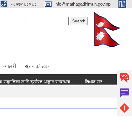
९८५७०६८५६८
info@mathagadhimun.gov.np
Search form
Search
ग्यालरी
सूचनाको हक
िका लागि दर्खास्त आह्वान सम्बन्धमा ।
शिक्षक सरुवा बिज्ञापन सम्वन्धमा