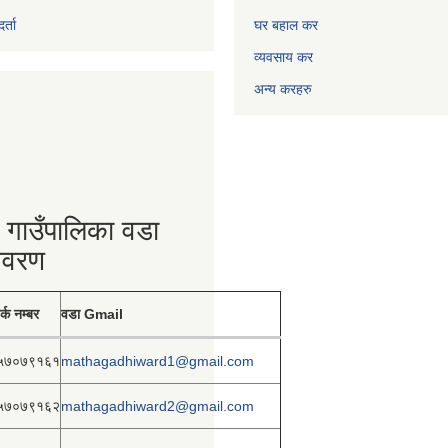
्ता
घर बहाल कर
व्यवसाय कर
अन्य करहरु
 गाउँपालिका वडा
िवरण
र्क नम्बर
वडा Gmail
५७०७९१६१
mathagadhiward1@gmail.com
५७०७९१६२
mathagadhiward2@gmail.com