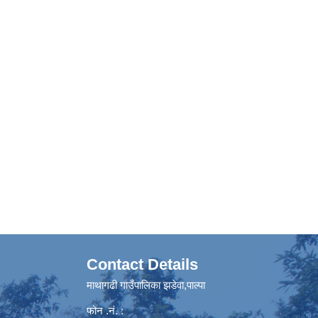
Contact Details
माथागढी गाउँपालिका झडेवा,पाल्पा
फोन .नं. :