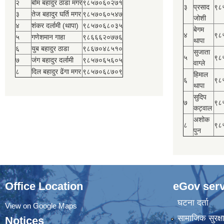
२
बोम बहादुर ठाडा मगर
९८५७०६०२७१
३
प्रसाद
९८
३
तेज बहादुर घर्ति मगर
९८५७०६०५४७
जोशी
४
शंकर दर्लामी (थापा)
९८५७०६८०३५
बेगम
४
९८
५
गणेशमान गाहा
९८६६६२०७७६
थापा
६
युब बहादुर ठाडा
९८६७०४८५१०
सुजाता
५
९८
७
जंग बहादुर दर्लामी
९८५७०६५६०५
वाग्ले
८
दिल बहादुर ढेंगा मगर
९८५७०६८७०९
हिमाल
६
९८
थापा
सुदिप
७
९८
कट्वाल
अशोक
८
९८
पुन
Office Location
eGov serv
घटना दर्ता
View on Google Maps
सामाजिक सुरक्ष
Notices