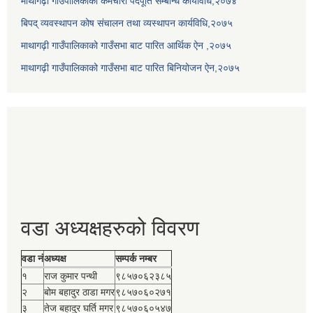
माथागढ़ी गाउँपालिकाको कर्मचारी पदपूर्ति सम्बन्धि कार्यविधि,२०७४
बिपद् व्यवस्थापन कोष संचालन तथा व्यस्थापन कार्यविधि,२०७५
माथागढ़ी गाउँपालिकाको गाउँसभा बाट पारित आर्थिक ऐन ,२०७५
माथागढ़ी गाउँपालिकाको गाउँसभा बाट पारित बिनियोजन ऐन,२०७५
वडा अध्यक्षहरुको विवरण
वडा नं
अध्यक्ष
सम्पर्क नम्बर
१
राज कुमार पन्थी
९८५७०६२३८५
२
बोम बहादुर ठाडा मगर
९८५७०६०२७१
३
तेज बहादुर घर्ति मगर
९८५७०६०५४७