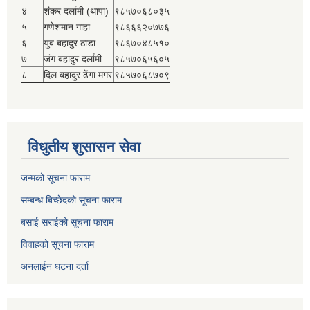
४
शंकर दर्लामी (थापा)
९८५७०६८०३५
५
गणेशमान गाहा
९८६६६२०७७६
६
युब बहादुर ठाडा
९८६७०४८५१०
७
जंग बहादुर दर्लामी
९८५७०६५६०५
८
दिल बहादुर ढेंगा मगर
९८५७०६८७०९
विधुतीय शुसासन सेवा
जन्मको सूचना फाराम
सम्बन्ध बिच्छेदको सूचना फाराम
बसाई सराईको सूचना फाराम
विवाहको सूचना फाराम
अनलाईन घटना दर्ता