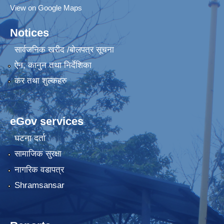
View on Google Maps
Notices
सार्वजनिक खरीद /बोलपत्र सूचना
ऐन, कानुन तथा निर्देशिका
कर तथा शुल्कहरु
eGov services
घटना दर्ता
सामाजिक सुरक्षा
नागरिक वडापत्र
Shramsansar