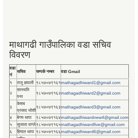
माथागढी गाउँपालिका वडा सचिव
विवरण
वडा
सचिव
सम्पर्क नम्बर
वडा Gmail
नं
१
राजु ज्ञवाली
९८५७०७९१६१
mathagadhiward1@gmail.com
सरस्वति
२
९८५७०७९१६२
mathagadhiward2@gmail.com
पन्त
केशब
३
९८५७०७९१६३
mathagadhiward3@gmail.com
प्रसाद जोशी
४
बेगम थापा
९८५७०७९१६४
mathagadhiwardnew4@gmail.com
५
सुजाता वाग्ले
९८५७०७९१६५
mathagadhiwardfive@gmail.com
६
हिमाल थापा
९८५७०७९१६६
mathagadhiward6@gmail.com