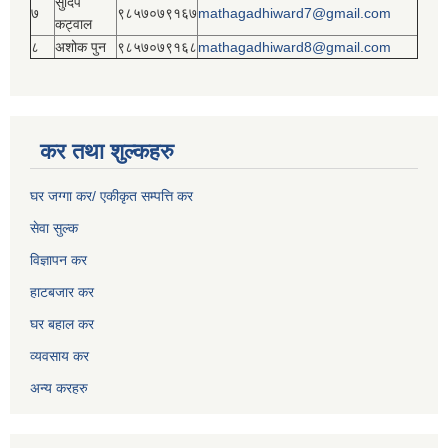
सुदिप
७
९८५७०७९१६७
mathagadhiward7@gmail.com
कट्वाल
८
अशोक पुन
९८५७०७९१६८
mathagadhiward8@gmail.com
कर तथा शुल्कहरु
घर जग्गा कर/ एकीकृत सम्पत्ति कर
सेवा सुल्क
विज्ञापन कर
हाटबजार कर
घर बहाल कर
व्यवसाय कर
अन्य करहरु