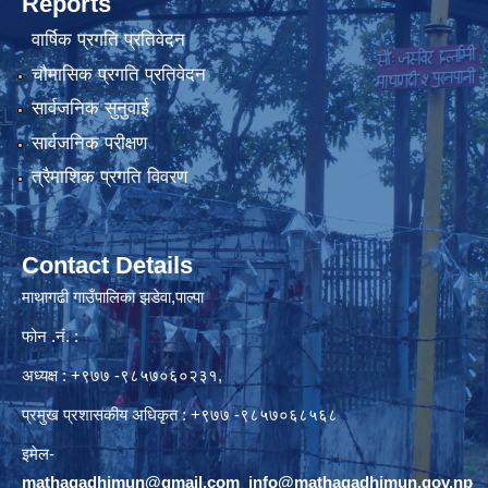
Reports
वार्षिक प्रगति प्रतिवेदन
चौमासिक प्रगति प्रतिवेदन
सार्वजनिक सुनुवाई
सार्वजनिक परीक्षण
त्रैमाशिक प्रगति विवरण
Contact Details
माथागढी गाउँपालिका झडेवा,पाल्पा
फोन .नं. :
अध्यक्ष : +९७७ -९८५७०६०२३१,
प्रमुख प्रशासकीय अधिकृत : +९७७ -९८५७०६८५६८
इमेल-
mathagadhimun@gmail.com
,
info@mathagadhimun.gov.np