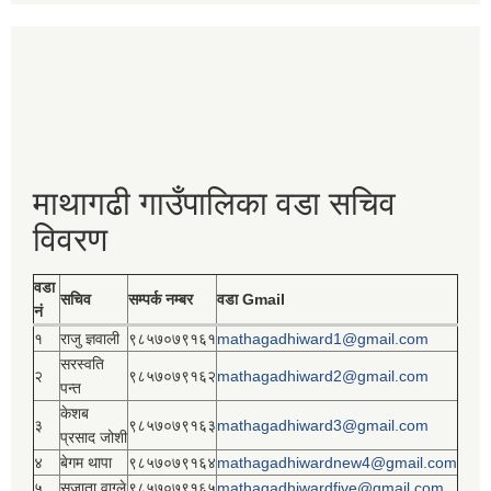
माथागढी गाउँपालिका वडा सचिव
विवरण
वडा
सचिव
सम्पर्क नम्बर
वडा Gmail
नं
१
राजु ज्ञवाली
९८५७०७९१६१
mathagadhiward1@gmail.com
सरस्वति
२
९८५७०७९१६२
mathagadhiward2@gmail.com
पन्त
केशब
३
९८५७०७९१६३
mathagadhiward3@gmail.com
प्रसाद जोशी
४
बेगम थापा
९८५७०७९१६४
mathagadhiwardnew4@gmail.com
५
सुजाता वाग्ले
९८५७०७९१६५
mathagadhiwardfive@gmail.com