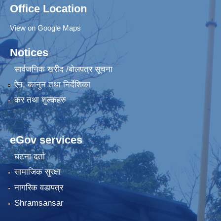
Office Location
View on Google Maps
Notices
सार्वजनिक खरीद /बोलपत्र सूचना
ऐन, कानुन तथा निर्देशिका
कर तथा शुल्कहरु
eGov services
घटना दर्ता
सामाजिक सुरक्षा
नागरिक वडापत्र
Shramsansar