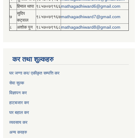
६
हिमाल थापा
९८५७०७९१६६
mathagadhiward6@gmail.com
सुदिप
७
९८५७०७९१६७
mathagadhiward7@gmail.com
कट्वाल
८
अशोक पुन
९८५७०७९१६८
mathagadhiward8@gmail.com
कर तथा शुल्कहरु
घर जग्गा कर/ एकीकृत सम्पत्ति कर
सेवा सुल्क
विज्ञापन कर
हाटबजार कर
घर बहाल कर
व्यवसाय कर
अन्य करहरु