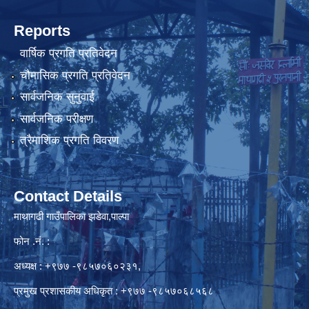
Reports
वार्षिक प्रगति प्रतिवेदन
चौमासिक प्रगति प्रतिवेदन
सार्वजनिक सुनुवाई
सार्वजनिक परीक्षण
त्रैमाशिक प्रगति विवरण
Contact Details
माथागढी गाउँपालिका झडेवा,पाल्पा
फोन .नं. :
अध्यक्ष : +९७७ -९८५७०६०२३१,
प्रमुख प्रशासकीय अधिकृत : +९७७ -९८५७०६८५६८