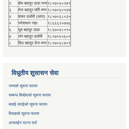
२
बोम बहादुर ठाडा मगर
९८५७०६०२७१
३
तेज बहादुर घर्ति मगर
९८५७०६०५४७
४
शंकर दर्लामी (थापा)
९८५७०६८०३५
५
गणेशमान गाहा
९८६६६२०७७६
६
युब बहादुर ठाडा
९८६७०४८५१०
७
जंग बहादुर दर्लामी
९८५७०६५६०५
८
दिल बहादुर ढेंगा मगर
९८५७०६८७०९
विधुतीय शुसासन सेवा
जन्मको सूचना फाराम
सम्बन्ध बिच्छेदको सूचना फाराम
बसाई सराईको सूचना फाराम
विवाहको सूचना फाराम
अनलाईन घटना दर्ता