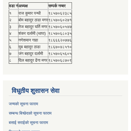
वडा नं
अध्यक्ष
सम्पर्क नम्बर
१
राज कुमार पन्थी
९८५७०६२३८५
२
बोम बहादुर ठाडा मगर
९८५७०६०२७१
३
तेज बहादुर घर्ति मगर
९८५७०६०५४७
४
शंकर दर्लामी (थापा)
९८५७०६८०३५
५
गणेशमान गाहा
९८६६६२०७७६
६
युब बहादुर ठाडा
९८६७०४८५१०
७
जंग बहादुर दर्लामी
९८५७०६५६०५
८
दिल बहादुर ढेंगा मगर
९८५७०६८७०९
विधुतीय शुसासन सेवा
जन्मको सूचना फाराम
सम्बन्ध बिच्छेदको सूचना फाराम
बसाई सराईको सूचना फाराम