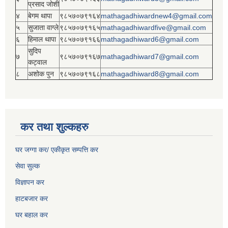
प्रसाद जोशी
४
बेगम थापा
९८५७०७९१६४
mathagadhiwardnew4@gmail.com
५
सुजाता वाग्ले
९८५७०७९१६५
mathagadhiwardfive@gmail.com
६
हिमाल थापा
९८५७०७९१६६
mathagadhiward6@gmail.com
सुदिप
७
९८५७०७९१६७
mathagadhiward7@gmail.com
कट्वाल
८
अशोक पुन
९८५७०७९१६८
mathagadhiward8@gmail.com
कर तथा शुल्कहरु
घर जग्गा कर/ एकीकृत सम्पत्ति कर
सेवा सुल्क
विज्ञापन कर
हाटबजार कर
घर बहाल कर