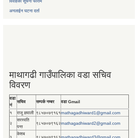
विवाहको सूचना फाराम
अनलाईन घटना दर्ता
माथागढी गाउँपालिका वडा सचिव
विवरण
वडा
सचिव
सम्पर्क नम्बर
वडा Gmail
नं
१
राजु ज्ञवाली
९८५७०७९१६१
mathagadhiward1@gmail.com
सरस्वति
२
९८५७०७९१६२
mathagadhiward2@gmail.com
पन्त
केशब
३
९८५७०७९१६३
mathagadhiward3@gmail.com