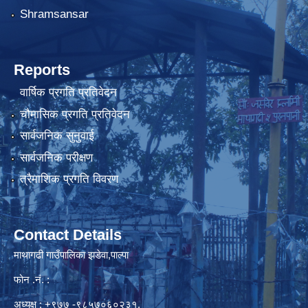
Shramsansar
Reports
वार्षिक प्रगति प्रतिवेदन
चौमासिक प्रगति प्रतिवेदन
सार्वजनिक सुनुवाई
सार्वजनिक परीक्षण
त्रैमाशिक प्रगति विवरण
Contact Details
माथागढी गाउँपालिका झडेवा,पाल्पा
फोन .नं. :
अध्यक्ष : +९७७ -९८५७०६०२३१,