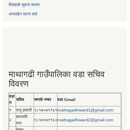
विवाहको सूचना फाराम
अनलाईन घटना दर्ता
माथागढी गाउँपालिका वडा सचिव
विवरण
वडा
सचिव
सम्पर्क नम्बर
वडा Gmail
नं
१
राजु ज्ञवाली
९८५७०७९१६१
mathagadhiward1@gmail.com
सरस्वति
२
९८५७०७९१६२
mathagadhiward2@gmail.com
पन्त
केशब