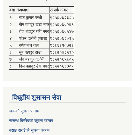
वडा नं
अध्यक्ष
सम्पर्क नम्बर
१
राज कुमार पन्थी
९८५७०६२३८५
२
बोम बहादुर ठाडा मगर
९८५७०६०२७१
३
तेज बहादुर घर्ति मगर
९८५७०६०५४७
४
शंकर दर्लामी (थापा)
९८५७०६८०३५
५
गणेशमान गाहा
९८६६६२०७७६
६
युब बहादुर ठाडा
९८६७०४८५१०
७
जंग बहादुर दर्लामी
९८५७०६५६०५
८
दिल बहादुर ढेंगा मगर
९८५७०६८७०९
विधुतीय शुसासन सेवा
जन्मको सूचना फाराम
सम्बन्ध बिच्छेदको सूचना फाराम
बसाई सराईको सूचना फाराम