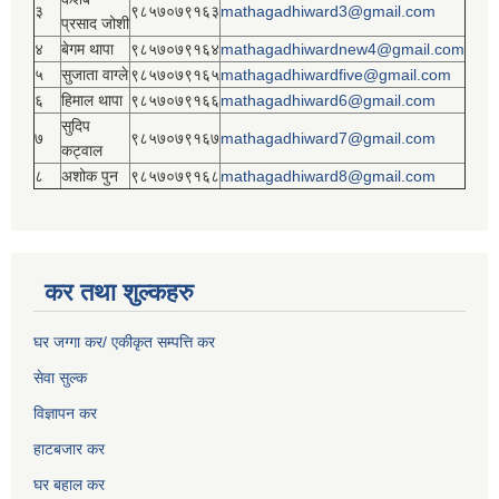
३
९८५७०७९१६३
mathagadhiward3@gmail.com
प्रसाद जोशी
४
बेगम थापा
९८५७०७९१६४
mathagadhiwardnew4@gmail.com
५
सुजाता वाग्ले
९८५७०७९१६५
mathagadhiwardfive@gmail.com
६
हिमाल थापा
९८५७०७९१६६
mathagadhiward6@gmail.com
सुदिप
७
९८५७०७९१६७
mathagadhiward7@gmail.com
कट्वाल
८
अशोक पुन
९८५७०७९१६८
mathagadhiward8@gmail.com
कर तथा शुल्कहरु
घर जग्गा कर/ एकीकृत सम्पत्ति कर
सेवा सुल्क
विज्ञापन कर
हाटबजार कर
घर बहाल कर