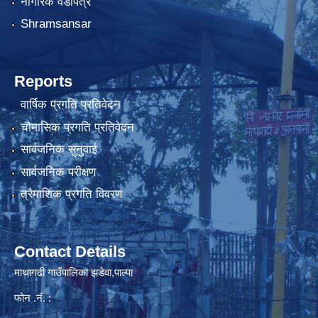
नागरिक वडापत्र
Shramsansar
Reports
वार्षिक प्रगति प्रतिवेदन
चौमासिक प्रगति प्रतिवेदन
सार्वजनिक सुनुवाई
सार्वजनिक परीक्षण
त्रैमाशिक प्रगति विवरण
Contact Details
माथागढी गाउँपालिका झडेवा,पाल्पा
फोन .नं. :