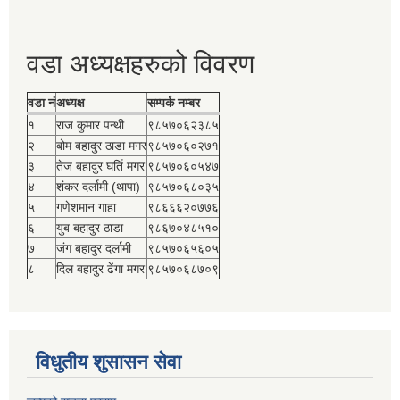
वडा अध्यक्षहरुको विवरण
वडा नं
अध्यक्ष
सम्पर्क नम्बर
१
राज कुमार पन्थी
९८५७०६२३८५
२
बोम बहादुर ठाडा मगर
९८५७०६०२७१
३
तेज बहादुर घर्ति मगर
९८५७०६०५४७
४
शंकर दर्लामी (थापा)
९८५७०६८०३५
५
गणेशमान गाहा
९८६६६२०७७६
६
युब बहादुर ठाडा
९८६७०४८५१०
७
जंग बहादुर दर्लामी
९८५७०६५६०५
८
दिल बहादुर ढेंगा मगर
९८५७०६८७०९
विधुतीय शुसासन सेवा