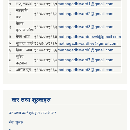
१
राजु ज्ञवाली
९८५७०७९१६१
mathagadhiward1@gmail.com
सरस्वति
२
९८५७०७९१६२
mathagadhiward2@gmail.com
पन्त
केशब
३
९८५७०७९१६३
mathagadhiward3@gmail.com
प्रसाद जोशी
४
बेगम थापा
९८५७०७९१६४
mathagadhiwardnew4@gmail.com
५
सुजाता वाग्ले
९८५७०७९१६५
mathagadhiwardfive@gmail.com
६
हिमाल थापा
९८५७०७९१६६
mathagadhiward6@gmail.com
सुदिप
७
९८५७०७९१६७
mathagadhiward7@gmail.com
कट्वाल
८
अशोक पुन
९८५७०७९१६८
mathagadhiward8@gmail.com
कर तथा शुल्कहरु
घर जग्गा कर/ एकीकृत सम्पत्ति कर
सेवा सुल्क