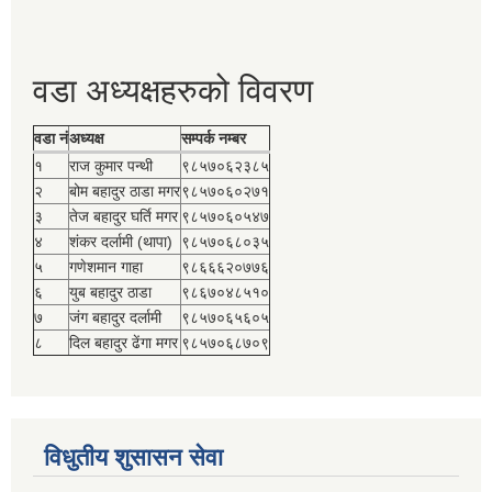
वडा अध्यक्षहरुको विवरण
वडा नं
अध्यक्ष
सम्पर्क नम्बर
१
राज कुमार पन्थी
९८५७०६२३८५
२
बोम बहादुर ठाडा मगर
९८५७०६०२७१
३
तेज बहादुर घर्ति मगर
९८५७०६०५४७
४
शंकर दर्लामी (थापा)
९८५७०६८०३५
५
गणेशमान गाहा
९८६६६२०७७६
६
युब बहादुर ठाडा
९८६७०४८५१०
७
जंग बहादुर दर्लामी
९८५७०६५६०५
८
दिल बहादुर ढेंगा मगर
९८५७०६८७०९
विधुतीय शुसासन सेवा