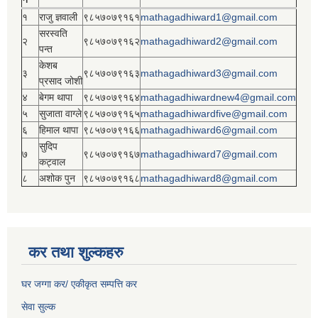
१
राजु ज्ञवाली
९८५७०७९१६१
mathagadhiward1@gmail.com
सरस्वति
२
९८५७०७९१६२
mathagadhiward2@gmail.com
पन्त
केशब
३
९८५७०७९१६३
mathagadhiward3@gmail.com
प्रसाद जोशी
४
बेगम थापा
९८५७०७९१६४
mathagadhiwardnew4@gmail.com
५
सुजाता वाग्ले
९८५७०७९१६५
mathagadhiwardfive@gmail.com
६
हिमाल थापा
९८५७०७९१६६
mathagadhiward6@gmail.com
सुदिप
७
९८५७०७९१६७
mathagadhiward7@gmail.com
कट्वाल
८
अशोक पुन
९८५७०७९१६८
mathagadhiward8@gmail.com
कर तथा शुल्कहरु
घर जग्गा कर/ एकीकृत सम्पत्ति कर
सेवा सुल्क