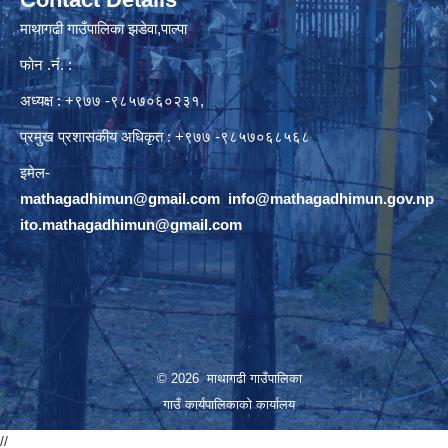
माथागढी गाउँपालिका झडेवा,पाल्पा
फोन .नं. :
अध्यक्ष : +९७७ -९८५७०६०२३१,
प्रमुख प्रशासकीय अधिकृत : +९७७ -९८५७०६८५६८
इमेल-
mathagadhimun@gmail.com
,
info@mathagadhimun.gov.np
ito.mathagadhimun@gmail.com
© 2026 माथागढी गाउँपालिका
गाउँ कार्यपालिकाको कार्यालय
//