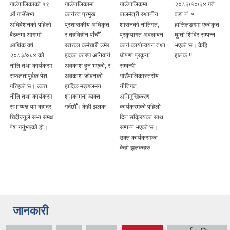
गाउँपालिकाको १९
गाउँपालिकामा
गाउँपालिकमा
२०८२/१०/२४ गते
औं गाउँसभा
कार्यरत प्रमुख
बालमैत्री स्थानीय
वडा नं. ५
अधिवेशनको पहिलो
प्रशासकीय अधिकृत
शासनको नीतिगत,
हात्तिलुङ्गमा एकीकृत
बैठकमा आगामी
र तहविहीन पाँचौँ
प्रकृयागत अवलम्बन
घुम्ती शिविर सम्पन्न
आर्थिक वर्ष
स्तरका कर्मचारी उमेर
कार्य कार्यान्वयन तथा
भएको छ। केहि
२०८३/०८४ को
हदका कारण अनिवार्य
घोषणा प्रकृया
झलक !!
नीति तथा कार्यक्रम
अवकाश हुन भएको, र
सम्बन्धी
सफलतापूर्वक पेश
अवकाश जीवनको
गाउँपालिकास्तरीय
गरिएको छ। उक्त
हार्दिक मङ्गलमय
नीतिगत
नीति तथा कार्यक्रम
शुभकामना व्यक्त
अभिमुखिकरण
सभाध्यक्ष यम बहादुर
गर्दछौँ। केही झलक
कार्यक्रमको पहिलो
चिदीज्यूले सभा समक्ष
दिन सक्रियका साथ
पेश गर्नुभएको हो।
सम्पन्न भएको छ।
उक्त कार्यक्रमका
केही झलकहरु
जानकारी