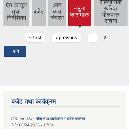
सार्वजनिक
ऐन,कानुन
आय
नमुना
खरिद/
तथा
बजेट
व्यय
(active
फारामहरु
बोलपत्र
निर्देशिका
विवरण
tab)
सूचना
Pages
« first
‹ previous
1
2
अन्य
बजेट तथा कार्यक्रम
आ.व. २०८३/८४ नीति तथा कार्यक्रम र बजेट वक्तव्य
मिति:
06/24/2026 - 17:34