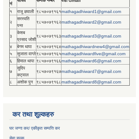
सचिव
सम्पर्क नम्बर
वडा Gmail
नं
१
राजु ज्ञवाली
९८५७०७९१६१
mathagadhiward1@gmail.com
सरस्वति
२
९८५७०७९१६२
mathagadhiward2@gmail.com
पन्त
केशब
३
९८५७०७९१६३
mathagadhiward3@gmail.com
प्रसाद जोशी
४
बेगम थापा
९८५७०७९१६४
mathagadhiwardnew4@gmail.com
५
सुजाता वाग्ले
९८५७०७९१६५
mathagadhiwardfive@gmail.com
६
हिमाल थापा
९८५७०७९१६६
mathagadhiward6@gmail.com
सुदिप
७
९८५७०७९१६७
mathagadhiward7@gmail.com
कट्वाल
८
अशोक पुन
९८५७०७९१६८
mathagadhiward8@gmail.com
कर तथा शुल्कहरु
घर जग्गा कर/ एकीकृत सम्पत्ति कर
सेवा सुल्क