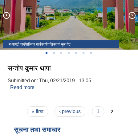
वडा नं. ८ बहादुरपुरमा निर्माणाधीन अवस्थामा रहेको वातावरण मैत्री खेल मैदान
माथागढी गाउँपालिका द्वारा सञ्चालित प्रधानमन्त्री रोजगार कार्यक्रम।
५० % अनुदानमा हाते टेक्टर वितरण
माथागढी गाउँपालिकाको कार्यालय भवन
माथागढ़ी गाउँपालिका गाउँकार्यपालिकाको मूल गेट
सन्तोष कुमार थापा
Submitted on:
Thu, 02/21/2019 - 13:05
Read more
about सन्तोष कुमार थापा
Pages
« first
‹ previous
1
2
सूचना तथा समाचार