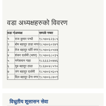
वडा अध्यक्षहरुको विवरण
वडा नं
अध्यक्ष
सम्पर्क नम्बर
१
राज कुमार पन्थी
९८५७०६२३८५
२
बोम बहादुर ठाडा मगर
९८५७०६०२७१
३
तेज बहादुर घर्ति मगर
९८५७०६०५४७
४
शंकर दर्लामी (थापा)
९८५७०६८०३५
५
गणेशमान गाहा
९८६६६२०७७६
६
युब बहादुर ठाडा
९८६७०४८५१०
७
जंग बहादुर दर्लामी
९८५७०६५६०५
८
दिल बहादुर ढेंगा मगर
९८५७०६८७०९
विधुतीय शुसासन सेवा