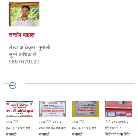
सन्तोष दाहाल
लेखा अधिकृत, गुनासो
सुन्ने अधिकारी
9857079120
आज मिति
आज मिति २०८३
आज मिति
मिति २०८२/१०/२१
२०८३/०२/२९ गते
साल जेठ २० गते यस
२०८२/१०/२६ गते
गते वडा नं. १
माथागढी
माथागढी
माथागढी
चिदीपानी तथा मिति